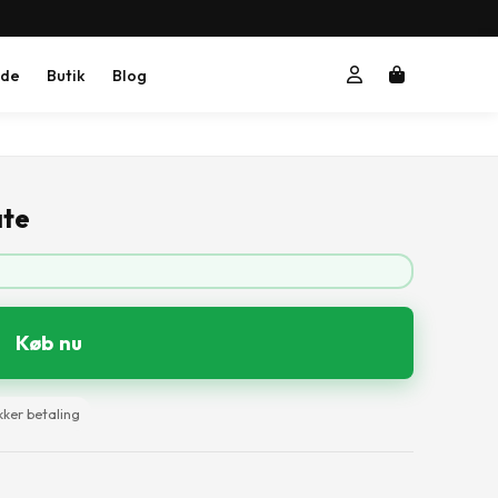
ide
Butik
Blog
ate
Køb nu
kker betaling