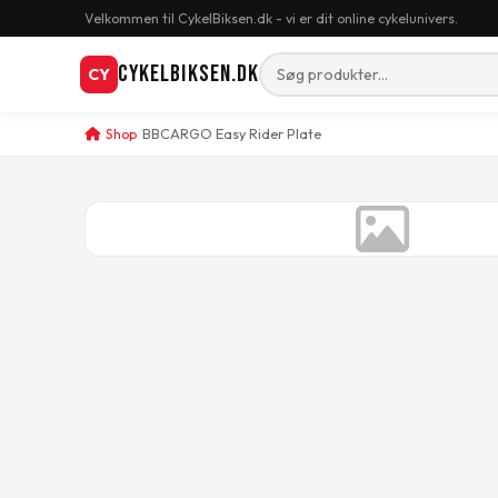
Velkommen til CykelBiksen.dk - vi er dit online cykelunivers.
CykelBiksen.dk
CY
Shop
BBCARGO Easy Rider Plate