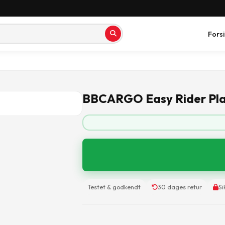
Fors
BBCARGO Easy Rider Pl
Testet & godkendt
30 dages retur
Si