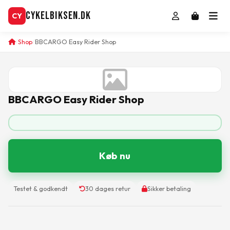
CykelBiksen.dk
CY
Shop
BBCARGO Easy Rider Shop
BBCARGO Easy Rider Shop
Køb nu
Testet & godkendt
30 dages retur
Sikker betaling