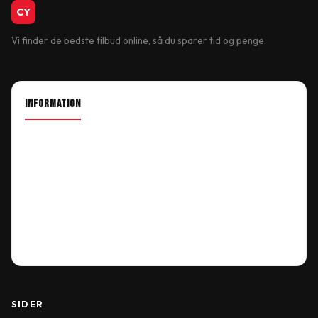
CykelBiksen.dk
CY
Vi finder de bedste tilbud online, så du sparer tid og penge.
INFORMATION
About Shop
Our Location
Delivery Information
Terms & Conditions
My Account
Order History
Wish List
SIDER