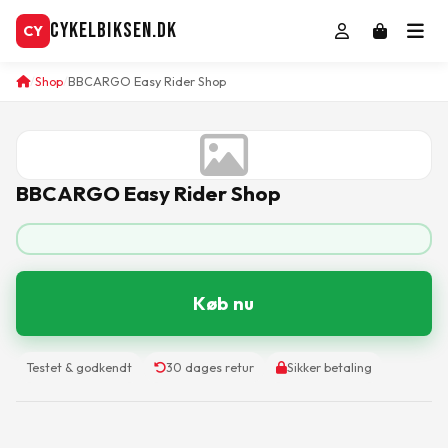
CykelBiksen.dk
CY
Shop
BBCARGO Easy Rider Shop
BBCARGO Easy Rider Shop
Køb nu
Testet & godkendt
30 dages retur
Sikker betaling