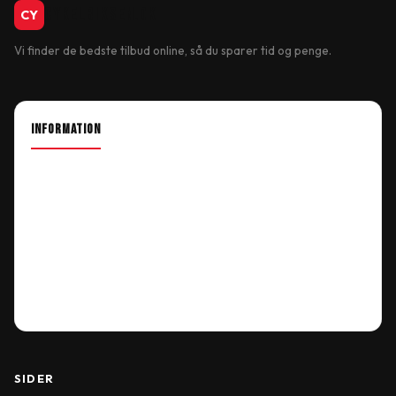
CykelBiksen.dk
CY
Vi finder de bedste tilbud online, så du sparer tid og penge.
INFORMATION
About Shop
Our Location
Delivery Information
Terms & Conditions
My Account
Order History
Wish List
SIDER