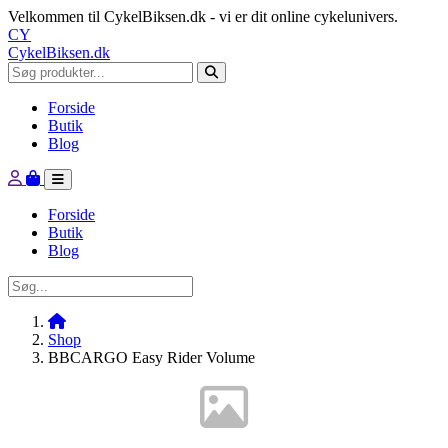
Velkommen til CykelBiksen.dk - vi er dit online cykelunivers.
CY
CykelBiksen.dk
Forside
Butik
Blog
Forside
Butik
Blog
Shop
BBCARGO Easy Rider Volume