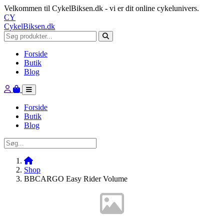
Velkommen til CykelBiksen.dk - vi er dit online cykelunivers.
CY
CykelBiksen.dk
Forside
Butik
Blog
Forside
Butik
Blog
Shop
BBCARGO Easy Rider Volume