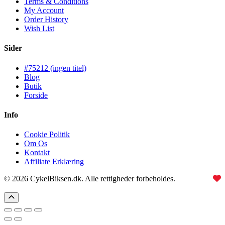
Terms & Conditions
My Account
Order History
Wish List
Sider
#75212 (ingen titel)
Blog
Butik
Forside
Info
Cookie Politik
Om Os
Kontakt
Affiliate Erklæring
© 2026 CykelBiksen.dk. Alle rettigheder forbeholdes.
Lavet med
til Danmarks bedste affiliate site