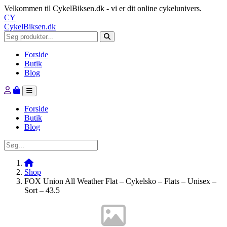
Velkommen til CykelBiksen.dk - vi er dit online cykelunivers.
CY
CykelBiksen.dk
Forside
Butik
Blog
Forside
Butik
Blog
Shop
FOX Union All Weather Flat – Cykelsko – Flats – Unisex –
Sort – 43.5