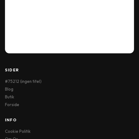
Our Location
Delivery Information
Terms & Conditions
My Account
Order History
Wish List
SIDER
#75212 (ingen titel)
Blog
Butik
Forside
INFO
Cookie Politik