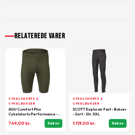
RELATEREDE VARER
CYKELSHORTS &
CYKELSHORTS &
CYKELBUKSER
CYKELBUKSER
AGU Comfort Plus
SCOTT Explorair Fast - Bukser
Cykelshorts Performance -
- Sort - Str. XXL
Forest Green - Str. 2XL
749,00
kr.
1.119,00
kr.
Køb nu
Køb nu