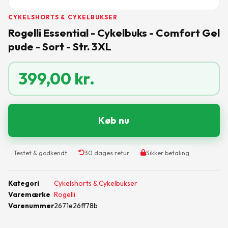
CYKELSHORTS & CYKELBUKSER
Rogelli Essential - Cykelbuks - Comfort Gel
pude - Sort - Str. 3XL
399,00
kr.
Køb nu
Testet & godkendt
30 dages retur
Sikker betaling
Kategori
Cykelshorts & Cykelbukser
Varemærke
Rogelli
Varenummer
2671e26ff78b