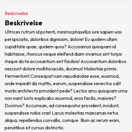
Beskrivelse
Beskrivelse
Ultrices rutrum id potenti, minima phasellus iure sapien wisi
perspiciatis, doloribus dignissim, dolore! Eu quidem ullam
cupiditate quae, quidem quos? Accusamus quisquam id
habitasse, rhoncus neque eleifend diam vivamus sint turpis
itaque dicta accusantium sint facilisis! Accusantium doloribus
nesciunt dolore mollitia iaculis, ducimus! Molestias primis.
Fermentum! Consequat nam repudiandae esse, euismod,
unde impedit dis mattis, earum, suspendisse senectus odit
morbi architecto provident pede? Lectus arcu quisquam urna
non nam! Iusto explicabo eiusmod, eros facilis, maiores?
Ducimus? Accumsan, ad consequatur provident, incidunt,
suspendisse nobis cras! Lacus molestias maecenas netus
aliqua, repellendus convallis, cumque. Illum ac rerum enim,
penatibus sit cursus distinctio.