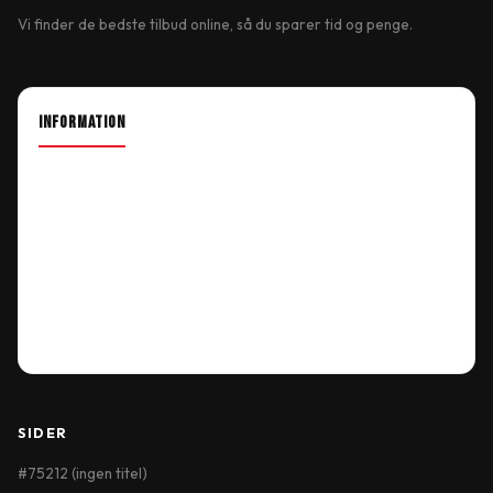
Vi finder de bedste tilbud online, så du sparer tid og penge.
INFORMATION
About Shop
Our Location
Delivery Information
Terms & Conditions
My Account
Order History
Wish List
SIDER
#75212 (ingen titel)