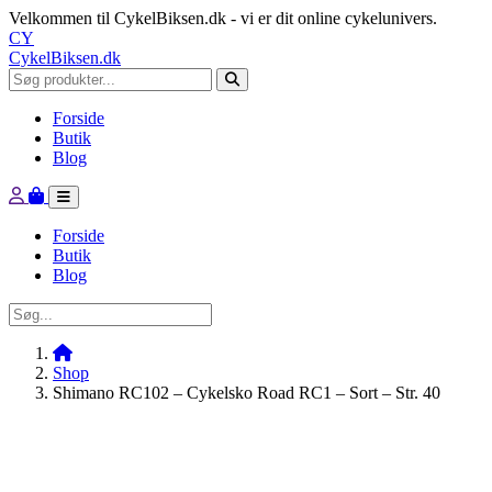
Velkommen til CykelBiksen.dk - vi er dit online cykelunivers.
CY
CykelBiksen.dk
Forside
Butik
Blog
Forside
Butik
Blog
Shop
Shimano RC102 – Cykelsko Road RC1 – Sort – Str. 40