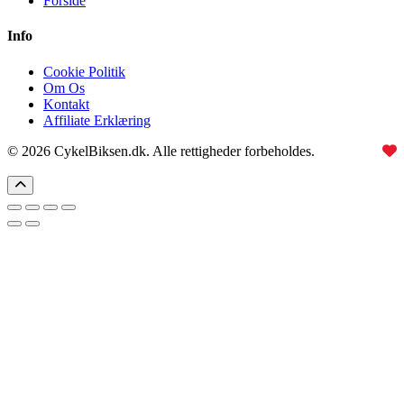
Forside
Info
Cookie Politik
Om Os
Kontakt
Affiliate Erklæring
© 2026 CykelBiksen.dk. Alle rettigheder forbeholdes.
Lavet med
til Danmarks bedste affiliate site