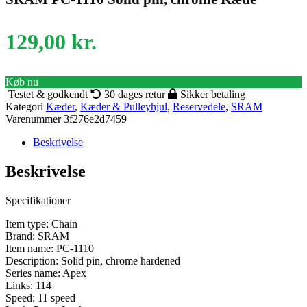
129,00
kr.
Køb nu
Testet & godkendt
30 dages retur
Sikker betaling
Kategori
Kæder
,
Kæder & Pulleyhjul
,
Reservedele
,
SRAM
Varenummer
3f276e2d7459
Beskrivelse
Beskrivelse
Specifikationer
Item type: Chain
Brand: SRAM
Item name: PC-1110
Description: Solid pin, chrome hardened
Series name: Apex
Links: 114
Speed: 11 speed