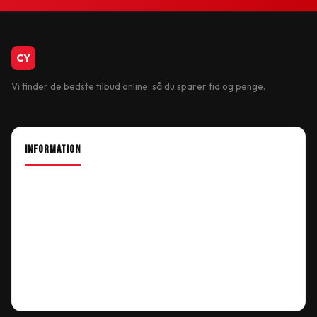
CykelBiksen.dk
CY
Vi finder de bedste tilbud online, så du sparer tid og penge.
INFORMATION
About Shop
Our Location
Delivery Information
Terms & Conditions
My Account
Order History
Wish List