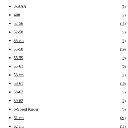
3xAAA
(1)
4iiii
(2)
52-56
(13)
52-58
(7)
55 cm
(1)
55-58
(19)
55-59
(9)
55-61
(6)
56 cm
(1)
58-61
(16)
58-62
(7)
59-62
(1)
6-Speed Kæder
(3)
61 cm
(21)
62 cm
(13)