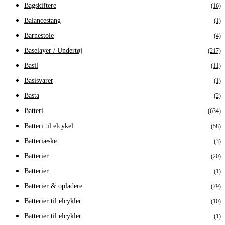
Bagskiftere
(16)
Balancestang
(1)
Barnestole
(4)
Baselayer / Undertøj
(217)
Basil
(11)
Basisvarer
(1)
Basta
(2)
Batteri
(634)
Batteri til elcykel
(58)
Batteriæske
(3)
Batterier
(20)
Batterier
(1)
Batterier & opladere
(79)
Batterier til elcykler
(10)
Batterier til elcykler
(1)