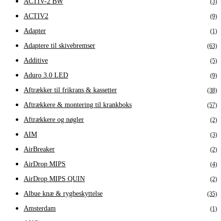
ACTIV-2 BW
(3)
ACTIV2
(9)
Adapter
(1)
Adaptere til skivebremser
(63)
Additive
(5)
Aduro 3.0 LED
(9)
Aftrækker til frikrans & kassetter
(38)
Aftrækkere & montering til krankboks
(57)
Aftrækkere og nøgler
(2)
AIM
(3)
AirBreaker
(2)
AirDrop MIPS
(4)
AirDrop MIPS QUIN
(2)
Albue knæ & rygbeskyttelse
(35)
Amsterdam
(1)