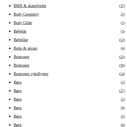
BMX & skaterhjelm
(37)
Body Geometry
(2)
Body Glide
(1)
Bøjlelås
(5)
Bøjlelåse
(12)
Bolte & skruer
(4)
Bontrager
(22)
Bontrager
(59)
Bontrager cykellygter
(14)
Børn
(2)
Børn
(27)
Børn
(2)
Børn
(9)
Børn
(2)
Børn
(6)