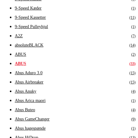
9-Speed Kæder
(1)
9-Speed Kassetter
(11)
9-Speed Pulleyhjul
(1)
A2Z
(7)
absoluteBLACK
(14)
ABUS
(2)
ABUS
(33)
Abus Aduro 3.0
(15)
Abus Airbreaker
(15)
Abus Anuky
(4)
Abus Arica maori
(1)
Abus Buteo
(4)
Abus GameChanger
(9)
Abus hagespænde
(1)
Abus HiDrop
(13)