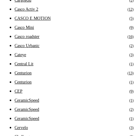
CargoKid
(2)
Casco Activ 2
(12)
CASCO E.MOTION
(5)
Casco Mini
(9)
Casco roadster
(16)
Casco Urbanic
(2)
Cateye
(3)
Central Lit
(1)
Centurion
(13)
Centurion
(1)
CEP
(9)
CeramicSpeed
(1)
CeramicSpeed
(2)
CeramicSpeed
(1)
Cervelo
(3)