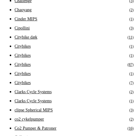
Challenge
(3)
Chaoyang
(2)
Cinder MIPS
(1)
Cipollini
(3)
Citybike dæk
(11)
Citybikes
(1)
Citybikes
(1)
Citybikes
(87)
Citybikes
(1)
Citybikes
(7)
Clarks Cycle Systems
(2)
Clarks Cycle Systems
(1)
clipse Spherical MIPS
(3)
co2 cykelpumper
(2)
Co2 Pumper & Patroner
(16)