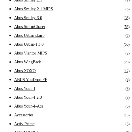
Abus Smiley 2.1
(1)
Abus Smiley 2.1 MIPS
(6)
Abus Smiley 3.0
(35)
Abus StormChaser
(53)
Abus Urban skurb
(2)
Abus Urban-I 3.0
(50)
Abus Viantor MIPS
(2)
Abus WingBack
(28)
Abus XOXO
(12)
ABUS YouDrop FF
(4)
Abus Youn-I
(3)
Abus Youn-I 2.0
(8)
Abus Youn-I-Ace
(6)
Accessories
(13)
Activ Prime
(3)