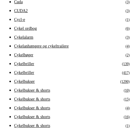
Cuda
(3)
CUDA2
(3)
Cycl-e
(1)
Cykel ordbog
(6)
Cykelalarm
(3)
Cykelanhængere og cykeltrailere
(4)
Cykelbøger
(2)
Cykelbriller
(139)
Cykelbriller
(417)
Cykelbukser
(1290)
Cykelbukser & shorts
(10)
Cykelbukser & shorts
(15)
Cykelbukser & shorts
(4)
Cykelbukser & shorts
(16)
Cykelbukser & shorts
(1)