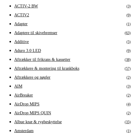
ACTIV-2 BW
(3)
ACTIV2
(9)
Adapter
(1)
Adaptere til skivebremser
(63)
Additive
(5)
Aduro 3.0 LED
(9)
Aftrækker til frikrans & kassetter
(38)
Aftrækkere & montering til krankboks
(57)
Aftrækkere og nøgler
(2)
AIM
(3)
AirBreaker
(2)
AirDrop MIPS
(4)
AirDrop MIPS QUIN
(2)
Albue knæ & rygbeskyttelse
(35)
Amsterdam
(1)