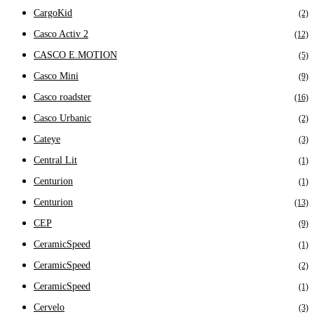
CargoKid
(2)
Casco Activ 2
(12)
CASCO E.MOTION
(5)
Casco Mini
(9)
Casco roadster
(16)
Casco Urbanic
(2)
Cateye
(3)
Central Lit
(1)
Centurion
(1)
Centurion
(13)
CEP
(9)
CeramicSpeed
(1)
CeramicSpeed
(2)
CeramicSpeed
(1)
Cervelo
(3)