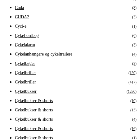
Cuda
(3)
CUDA2
(3)
Cycl-e
(1)
Cykel ordbog
(6)
Cykelalarm
(3)
Cykelanhængere og cykeltrailere
(4)
Cykelbøger
(2)
Cykelbriller
(139)
Cykelbriller
(417)
Cykelbukser
(1290)
Cykelbukser & shorts
(10)
Cykelbukser & shorts
(15)
Cykelbukser & shorts
(4)
Cykelbukser & shorts
(16)
Cykelbukser & shorts
(1)