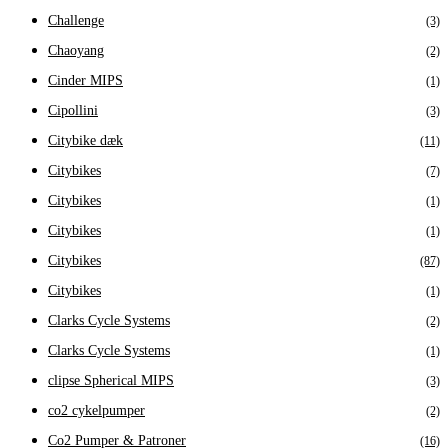
Challenge
(3)
Chaoyang
(2)
Cinder MIPS
(1)
Cipollini
(3)
Citybike dæk
(11)
Citybikes
(7)
Citybikes
(1)
Citybikes
(1)
Citybikes
(87)
Citybikes
(1)
Clarks Cycle Systems
(2)
Clarks Cycle Systems
(1)
clipse Spherical MIPS
(3)
co2 cykelpumper
(2)
Co2 Pumper & Patroner
(16)