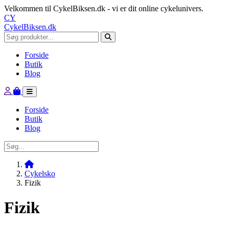
Velkommen til CykelBiksen.dk - vi er dit online cykelunivers.
CY
CykelBiksen.dk
Forside
Butik
Blog
Forside
Butik
Blog
Cykelsko
Fizik
Fizik