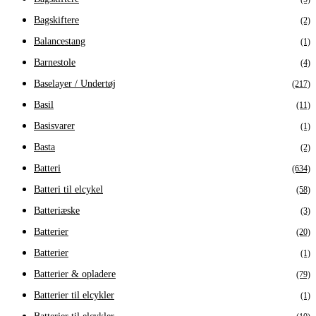
Bagskiftere
(2)
Balancestang
(1)
Barnestole
(4)
Baselayer / Undertøj
(217)
Basil
(11)
Basisvarer
(1)
Basta
(2)
Batteri
(634)
Batteri til elcykel
(58)
Batteriæske
(3)
Batterier
(20)
Batterier
(1)
Batterier & opladere
(79)
Batterier til elcykler
(1)