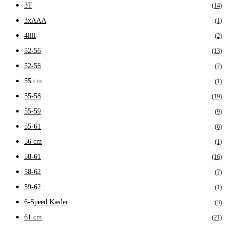
3T
(14)
3xAAA
(1)
4iiii
(2)
52-56
(13)
52-58
(7)
55 cm
(1)
55-58
(19)
55-59
(9)
55-61
(6)
56 cm
(1)
58-61
(16)
58-62
(7)
59-62
(1)
6-Speed Kæder
(3)
61 cm
(21)