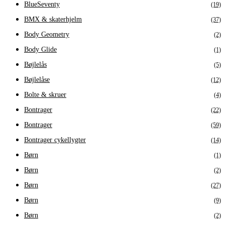
BlueSeventy
(19)
BMX & skaterhjelm
(37)
Body Geometry
(2)
Body Glide
(1)
Bøjlelås
(5)
Bøjlelåse
(12)
Bolte & skruer
(4)
Bontrager
(22)
Bontrager
(59)
Bontrager cykellygter
(14)
Børn
(1)
Børn
(2)
Børn
(27)
Børn
(9)
Børn
(2)