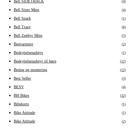
Bell SIDETRACK
(4)
Bell Sixer Mips
(4)
Bell Spark
(1)
Bell Trace
(6)
Bell Zephyr Mips
(5)
Benvarmere
(2)
Beskyttelsesudstyr
(1)
Beskyttelsesudstyr til børn
(12)
Beslag og montering
(12)
Best Seller
(3)
BESV
(4)
BH Bikes
(32)
Bibshorts
(1)
Bike Attitude
(1)
Bike Attitude
(2)