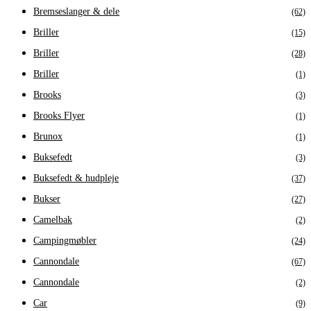
Bremseslanger & dele
(62)
Briller
(15)
Briller
(28)
Briller
(1)
Brooks
(3)
Brooks Flyer
(1)
Brunox
(1)
Buksefedt
(3)
Buksefedt & hudpleje
(37)
Bukser
(27)
Camelbak
(2)
Campingmøbler
(24)
Cannondale
(67)
Cannondale
(2)
Car
(9)