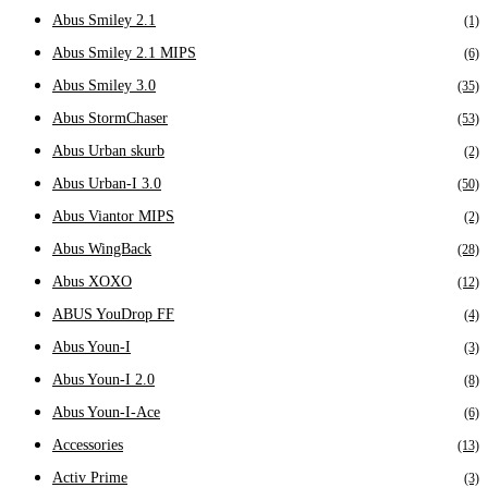
Abus Smiley 2.1
(1)
Abus Smiley 2.1 MIPS
(6)
Abus Smiley 3.0
(35)
Abus StormChaser
(53)
Abus Urban skurb
(2)
Abus Urban-I 3.0
(50)
Abus Viantor MIPS
(2)
Abus WingBack
(28)
Abus XOXO
(12)
ABUS YouDrop FF
(4)
Abus Youn-I
(3)
Abus Youn-I 2.0
(8)
Abus Youn-I-Ace
(6)
Accessories
(13)
Activ Prime
(3)